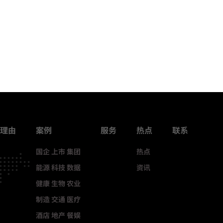
理由
案例
服务
热点
联系
国企 上市 集团
热点
能源 科技 数据
资讯
健康 生物 农业
制造 交通 医疗
酒店 地产 餐娱