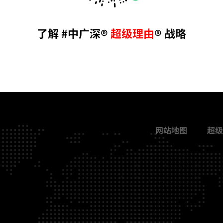
了解
#
中广深®
超级理由
® 战
略
网站地图
超级